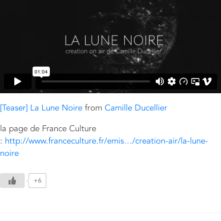
[Teaser] La Lune Noire
from
Camille Ducellier
la page de France Culture
:
http://www.franceculture.fr/emis…/creation-air/la-lune-
noire
+6