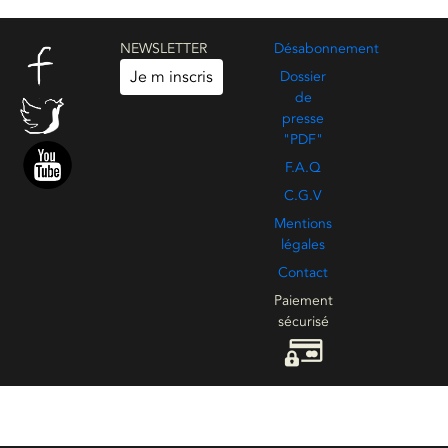
NEWSLETTER
Désabonnement
Je m inscris
Dossier
de
presse
"PDF"
F.A.Q
C.G.V
Mentions
légales
Contact
Paiement
sécurisé