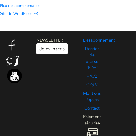
Flux des commentaires
Site de WordPress-FR
NEWSLETTER
Désabonnement
Je m inscris
Dossier
de
presse
"PDF"
F.A.Q
C.G.V
Mentions
légales
Contact
Paiement
sécurisé