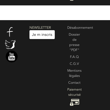
NEWSLETTER
Désabonnement
Je m inscris
Dossier
de
presse
"PDF"
F.A.Q
C.G.V
Mentions
légales
Contact
Paiement
sécurisé