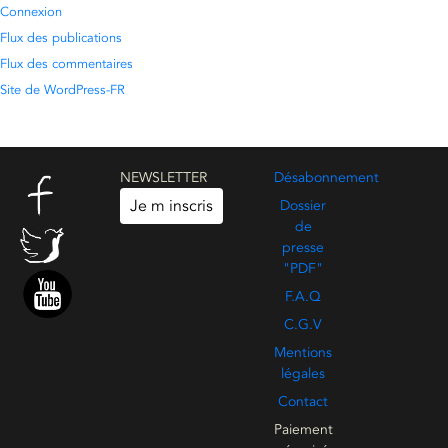
Connexion
Flux des publications
Flux des commentaires
Site de WordPress-FR
NEWSLETTER
Désabonnement
Je m inscris
Dossier
de
presse
"PDF"
F.A.Q
C.G.V
Mentions
légales
Contact
Paiement