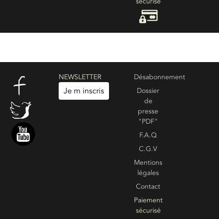
sécurisé
NEWSLETTER
Désabonnement
Je m inscris
Dossier
de
presse
"PDF"
F.A.Q
C.G.V
Mentions
légales
Contact
Paiement
sécurisé