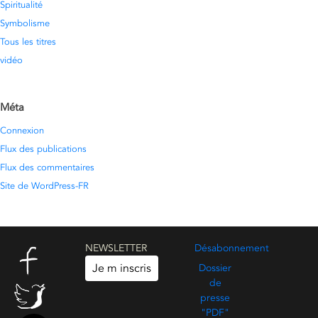
Spiritualité
Symbolisme
Tous les titres
vidéo
Méta
Connexion
Flux des publications
Flux des commentaires
Site de WordPress-FR
NEWSLETTER
Désabonnement
Je m inscris
Dossier
de
presse
"PDF"