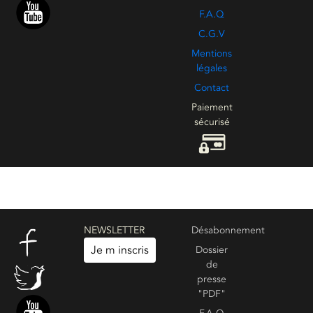
F.A.Q
C.G.V
Mentions
légales
Contact
Paiement
sécurisé
NEWSLETTER
Désabonnement
Je m inscris
Dossier
de
presse
"PDF"