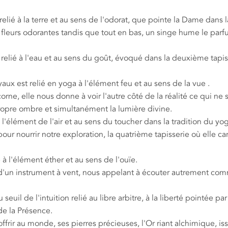
ié à la terre et au sens de l'odorat, que pointe la Dame dans l
e fleurs odorantes tandis que tout en bas, un singe hume le par
relié à l'eau et au sens du goût, évoqué dans la deuxième tapis
aux est relié en yoga à l'élément feu et au sens de la vue .
orne, elle nous donne à voir l'autre côté de la réalité ce qui ne s
a propre ombre et simultanément la lumière divine.
l'élément de l'air et au sens du toucher dans la tradition du yog
ur nourrir notre exploration, la quatrième tapisserie où elle ca
à l'élément éther et au sens de l'ouïe.
t d'un instrument à vent, nous appelant à écouter autrement co
euil de l'intuition relié au libre arbitre, à la liberté pointée par
de la Présence.
offrir au monde, ses pierres précieuses, l'Or riant alchimique, is