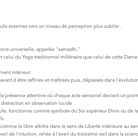
ulis externes vers un niveau de perception plus subtile .
cience universelle, appelée "samadhi."
t celui du Yoga traditionnel millénaire que celui de cette Dame 
ent intérieur.
vant d être raffinés et maîtrisés puis, dépassés dans l'évolution
e la présence attentive où chaque acte sensoriel devient un poin
 distraction en observation lucide .
table, fonctionne comme symbole du Soi supérieur Divin ou de l
s .
 comme le libre arbitre dans le sens de Liberté intérieure au sen
de l'intuition, reliée à l'éveil du troisième oeil dans la scien