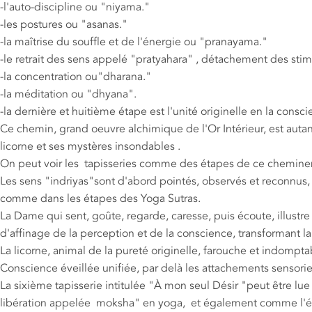
-l'auto-discipline ou "niyama."
-les postures ou "asanas."
-la maîtrise du souffle et de l'énergie ou "pranayama."
-le retrait des sens appelé "pratyahara" , détachement des stim
-la concentration ou"dharana."
-la méditation ou "dhyana".
-la dernière et huitième étape est l'unité originelle en la cons
Ce chemin, grand oeuvre alchimique de l'Or Intérieur, est autan
licorne et ses mystères insondables .
On peut voir les tapisseries comme des étapes de ce cheminem
Les sens "indriyas"sont d'abord pointés, observés et reconnus, a
comme dans les étapes des Yoga Sutras.
La Dame qui sent, goûte, regarde, caresse, puis écoute, illustr
d'affinage de la perception et de la conscience, transformant la
La licorne, animal de la pureté originelle, farouche et indomp
Conscience éveillée unifiée, par delà les attachements sensoriel
La sixième tapisserie intitulée "À mon seul Désir "peut être lue
libération appelée moksha" en yoga, et également comme l'éveil 