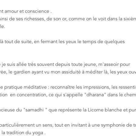
ent amour et conscience .
insi de ses richesses, de son or, comme on le voit dans la sixiè
le.
, là tout de suite, en fermant les yeux le temps de quelques
 je suis allée très souvent depuis toute jeune, m'asseoir pour
rée, le gardien ayant vu mon assiduité à méditer là, les yeux ou
pratique méditative : reconnaître les impressions, les ressenti
attention en concentration, ce qui s'appelle "dharana" dans le ch
encieuse du "samadhi " que représente la Licorne blanche et pur
articulièrement un sens, tout en invitant à une symphonie de t
la tradition du yoga .