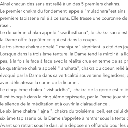
Ainsi chacun des sens est relié à un des 5 premiers chakras.
Le premier chakra du fondement appelé "muladhara"est ainsi rel
première tapisserie relié à ce sens. Elle tresse une couronne d
rose .
Le deuxième chakra appelé "svadhisthana", le chakra sacré est 
la Dame offre à goûter ce qui est dans la coupe.
Le troisième chakra appelé " manipura" signifiant la cité des joy
Lorsque dans la troisième tenture, la Dame tend le miroir à la lic
pas, à la fois le face à face avec la réalité crue en terme de s
Le quatrième chakra appelé " anahata", chakra du coeur, relié à 
évoqué par la Dame dans sa verticalité souveraine.Regardons, po
avec délicatesse la corne de la licorne .
Le cinquième chakra " vishuddha", chakra de la gorge est relié 
Il est évoqué dans la cinquième tapisserie, par la Dame jouan
le silence de la méditation et à ouvrir la clairaudience .
Le sixième chakra " ajna ", chakra du troisième oeil, est celui du s
sixième tapisserie où la Dame s'apprête à rentrer sous la tente 
Avant son retrait sous le dais, elle dépose en offrande pour les 