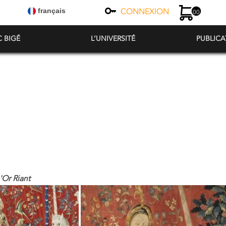
CONNEXION
français
00
C BIGÉ
L’UNIVERSITÉ
PUBLICA
L'Or Riant