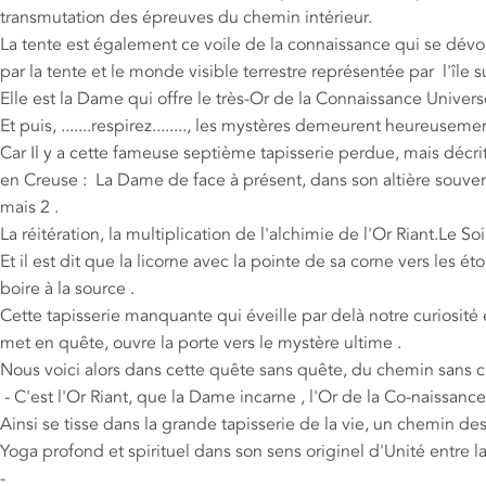
transmutation des épreuves du chemin intérieur.
La tente est également ce voile de la connaissance qui se dévoi
par la tente et le monde visible terrestre représentée par l'île s
Elle est la Dame qui offre le très-Or de la Connaissance Universe
Et puis, .......respirez........, les mystères demeurent heureusem
Car Il y a cette fameuse septième tapisserie perdue, mais décri
en Creuse : La Dame de face à présent, dans son altière souver
mais 2 .
La réitération, la multiplication de l'alchimie de l'Or Riant.Le S
Et il est dit que la licorne avec la pointe de sa corne vers les é
boire à la source .
Cette tapisserie manquante qui éveille par delà notre curiosité
met en quête, ouvre la porte vers le mystère ultime .
Nous voici alors dans cette quête sans quête, du chemin sans ch
- C'est l'Or Riant, que la Dame incarne , l'Or de la Co-naissance q
Ainsi se tisse dans la grande tapisserie de la vie, un chemin 
Yoga profond et spirituel dans son sens originel d'Unité entre l
-