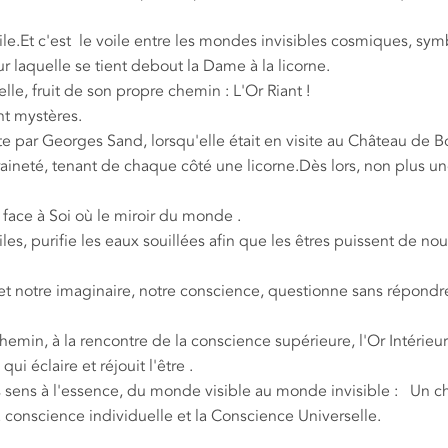
le.Et c'est le voile entre les mondes invisibles cosmiques, sym
ur laquelle se tient debout la Dame à la licorne.
lle, fruit de son propre chemin : L'Or Riant !
ent mystères.
te par Georges Sand, lorsqu'elle était en visite au Château de 
aineté, tenant de chaque côté une licorne.Dès lors, non plus un
oi face à Soi où le miroir du monde .
toiles, purifie les eaux souillées afin que les êtres puissent de n
 et notre imaginaire, notre conscience, questionne sans répondr
emin, à la rencontre de la conscience supérieure, l'Or Intérieur
ui éclaire et réjouit l'être .
des sens à l'essence, du monde visible au monde invisible : Un 
a conscience individuelle et la Conscience Universelle.