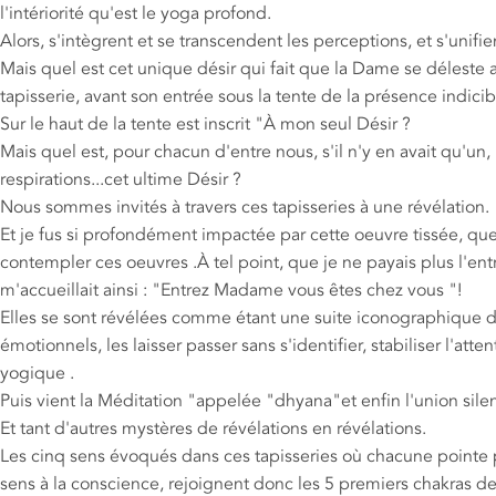
l'intériorité qu'est le yoga profond.
Alors, s'intègrent et se transcendent les perceptions, et s'unifi
Mais quel est cet unique désir qui fait que la Dame se déleste a
tapisserie, avant son entrée sous la tente de la présence indicib
Sur le haut de la tente est inscrit "À mon seul Désir ?
Mais quel est, pour chacun d'entre nous, s'il n'y en avait qu'un
respirations...cet ultime Désir ?
Nous sommes invités à travers ces tapisseries à une révélation.
Et je fus si profondément impactée par cette oeuvre tissée, que
contempler ces oeuvres .À tel point, que je ne payais plus l'ent
m'accueillait ainsi : "Entrez Madame vous êtes chez vous "!
Elles se sont révélées comme étant une suite iconographique de 
émotionnels, les laisser passer sans s'identifier, stabiliser l'
yogique .
Puis vient la Méditation "appelée "dhyana"et enfin l'union sil
Et tant d'autres mystères de révélations en révélations.
Les cinq sens évoqués dans ces tapisseries où chacune pointe p
sens à la conscience, rejoignent donc les 5 premiers chakras de 