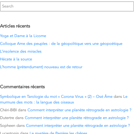
Search
for:
Articles récents
Yoga et Dame à la Licorne
Colloque Ame des peuples : de la géopolitique vers une géopoétique
L’insolence des miracles
Hécate à la source
L’homme (prétendument) nouveau est de retour
Commentaires récents
Symbolique en Tarologie du mot « Corona Virus » (2) – Osé Âme
dans
Le
murmure des mots : la langue des oiseaux
Chéri-BIBI
dans
Comment interpréter une planète rétrograde en astrologie ?
Dutertre
dans
Comment interpréter une planète rétrograde en astrologie ?
Sopheen
dans
Comment interpréter une planète rétrograde en astrologie ?
Lucantonin
dans
Le mystère de Perrière les chênes