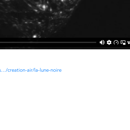
s…/creation-air/la-lune-noire