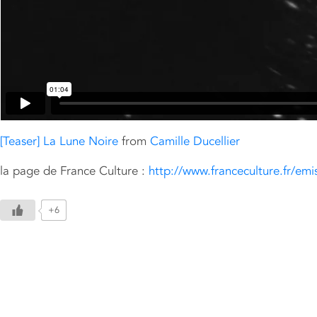
[Teaser] La Lune Noire
from
Camille Ducellier
la page de France Culture :
http://www.franceculture.fr/emi
+6