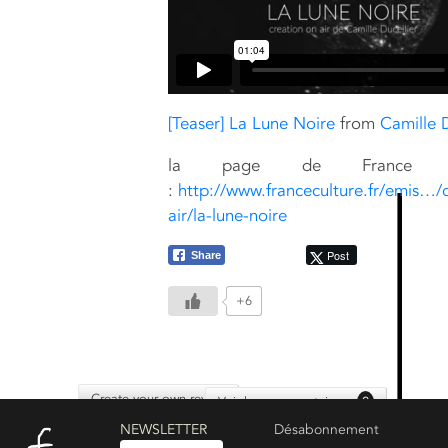
[Teaser] La Lune Noire
from
Camille D
la page de France Cu
:
http://www.franceculture.fr/emis…/c
air/la-lune-noire
Post
Share
+6
Create your own review
Voir les commentaires :
2
NEWSLETTER
Désabonnement