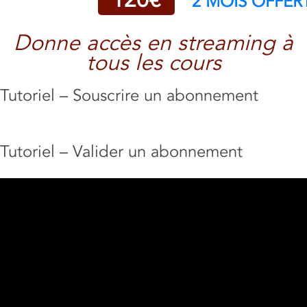
120€
2 MOIS OFFER
Donne accès en streaming à
tous les cours
Tutoriel – Souscrire un abonnement
Tutoriel – Valider un abonnement
Lecteur
vidéo