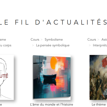
isme
Cours
Symbolisme
Cours
Ast
u corps
La pensée symbolique
Interpré
ge
L’âme du monde et l’histoire
Le thème 