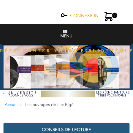
CONNEXION
00
MENU
RÉENCHANTER VOTRE BIBLIOTHÈQU
LES RÉENCHANTEURS
L'UNIVERSITÉ
ABONNEZ-VOUS
TENEZ-VOUS INFORMÉ
Accueil
Les ouvrages de Luc Bigé
CONSEILS DE LECTURE