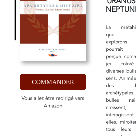
URANUS
NEPTUN
La métahis
que n
explorons
pourrait 
perçue com
jeu color
diverses bul
sens. Animée
COMMANDER
des for
archétypales
Vous allez être redirigé vers
bulles nais
Amazon
croissent,
interagissent
elles, miroit
tous leurs 