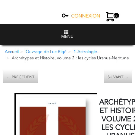
CONNEXION
00
MENU
Accueil
Ouvrage de Luc Bigé
1-Astrologie
Archétypes et Histoire, volume 2 : les cycles Uranus-Neptune
← PRECEDENT
SUIVANT →
ARCHÉTYP
ET HISTOI
VOLUME 2
LES CYCL