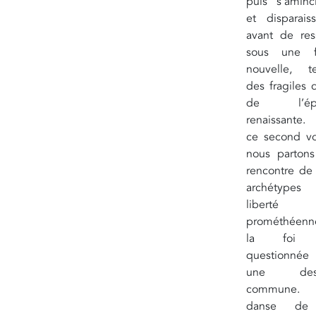
puis s’aminc
et disparais
avant de res
sous une f
nouvelle, te
des fragiles c
de l’ép
renaissante.
ce second v
nous partons
rencontre de
archétypes
liberté
prométhéen
la foi 
questionné
une dest
commune
danse de