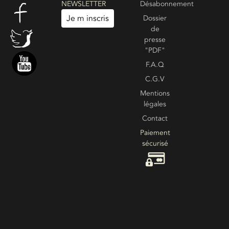
NEWSLETTER
Désabonnement
979-
10940
Je m inscris
Dossier
de
Prix : 2
presse
"PDF"
F.A.Q
C.G.V
Create your own review
Voir les commentaires
Mentions
légales
Contact
Paiement
sécurisé