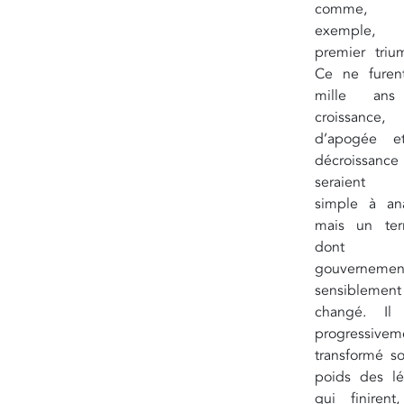
comme, 
exemple
premier trium
Ce ne furen
mille an
croissance,
d’apogée e
décroissanc
seraient a
simple à ana
mais un terr
dont 
gouverneme
sensiblement
changé. Il 
progressivem
transformé s
poids des lé
qui finirent