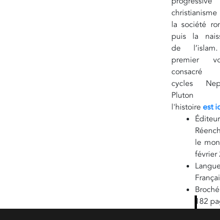
progressiv
christianism
la société r
puis la nais
de l’islam
premier vo
consacré
cycles Nep
Pluton 
l'histoire
est ic
Réench
le mon
février
Françai
182 pa