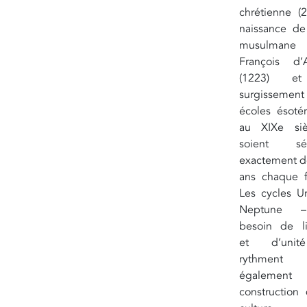
chrétienne (2
naissance de
musulmane (
François d’A
(1223) e
surgissemen
écoles ésoté
au XIXe si
soient sép
exactement d
ans chaque f
Les cycles U
Neptune 
besoin de li
et d’uni
rythment
égalemen
construction