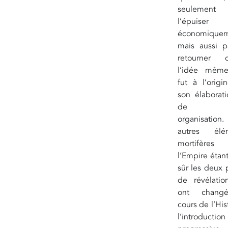
seulement
l’épuiser
économiquem
mais aussi p
retourner c
l’idée mêm
fut à l’orig
son élaborat
de s
organisation
autres élé
mortifères
l’Empire étan
sûr les deux 
de révélatio
ont chang
cours de l’Hist
l’introduction