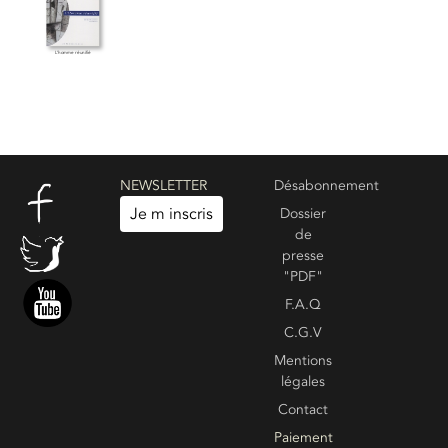
L’homme réunifié
NEWSLETTER
Désabonnement
Je m inscris
Dossier
de
presse
"PDF"
F.A.Q
C.G.V
Mentions
légales
Contact
Paiement