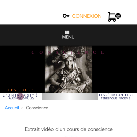
CONNEXION
00
MENU
C O N S C I E N C E
LES COURS
LES RÉENCHANTEURS
L'UNIVERSITÉ
ABONNEZ-VOUS
TENEZ-VOUS INFORMÉ
Accueil
Conscience
Extrait vidéo d'un cours de conscience