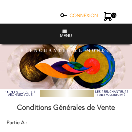
CONNEXION
00
MENU
RÉENCHANTER LE MONDE
LES RÉENCHANTEURS
L'UNIVERSITÉ
ABONNEZ-VOUS
TENEZ-VOUS INFORMÉ
Conditions Générales de Vente
Partie A :