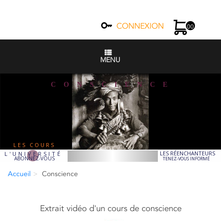
CONNEXION
00
MENU
C O N S C I E N C E
LES COURS
LES RÉENCHANTEURS
L'UNIVERSITÉ
ABONNEZ-VOUS
TENEZ-VOUS INFORMÉ
Accueil
Conscience
Extrait vidéo d'un cours de conscience