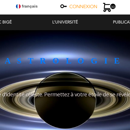
CONNEXION
français
00
C BIGÉ
L’UNIVERSITÉ
PUBLICA
A S T R O L O G I E
d’identité céleste. Permettez à votre étoile de se révéler