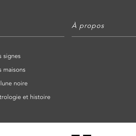
À
propos
s signes
s maisons
 lune noire
trologie et histoire