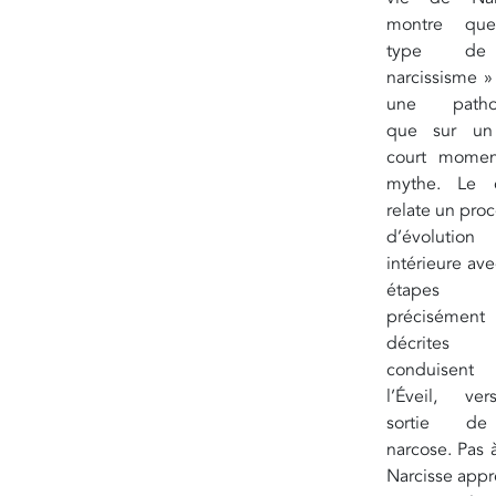
montre qu
type d
narcissisme »
une pathol
que sur un
court mome
mythe. Le 
relate un pro
d’évolution
intérieure av
étapes 
précisément
décrites
conduisent
l’Éveil, ve
sortie d
narcose. Pas 
Narcisse appr