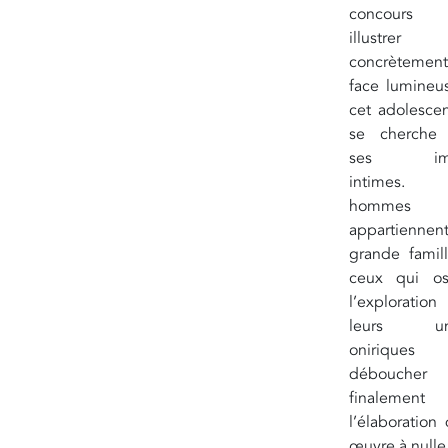
concours 
illustrer
concrèteme
face lumineu
cet adolescen
se cherche
ses ima
intimes.
hommes
appartiennent
grande famil
ceux qui os
l’explorati
leurs uni
oniriques 
déboucher
finalement
l’élaboration
œuvre à nulle