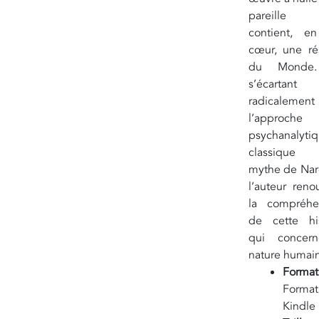
pareille
contient, e
cœur, une r
du Monde
s’écartant
radicaleme
l’approche
psychanalyti
classiqu
mythe de Narc
l’auteur reno
la compréhe
de cette his
qui concer
nature humai
Form
Format
Kindle