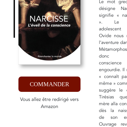
Le mot gre
désigne Nar
signifie « na
». Le 
adolescent
Ovide nous r
l’aventure da
Métamorpho
donc 
conscience
engourdie. Il
« connaît pas
même » com
COMMANDER
suggère le 
Tirésias q
Vous allez être redirigé vers
mère alla con
Amazon
dès la nais
de son enf
Ouvrage re