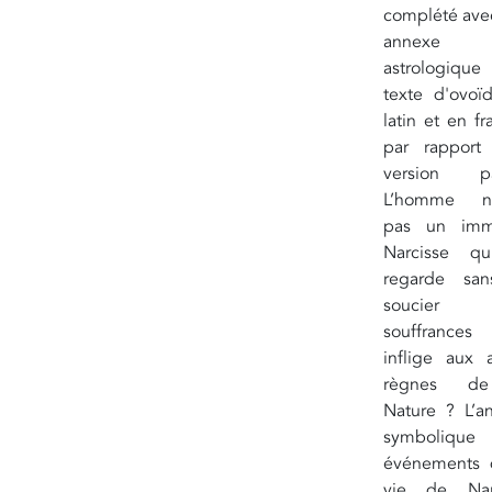
complété ave
annexe
astrologique 
texte d'ovoï
latin et en fr
par rapport
version pa
L’homme n’e
pas un imm
Narcisse q
regarde sa
soucier
souffrances 
inflige aux a
règnes d
Nature ? L’an
symbolique
événements 
vie de Nar