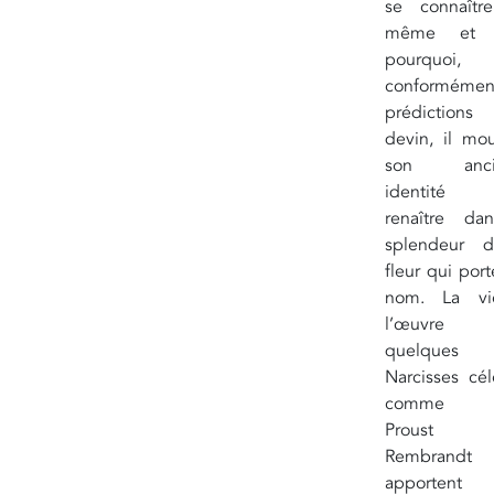
se connaître
même et c
pourquoi,
conformémen
prédiction
devin, il mou
son anci
identité 
renaître da
splendeur 
fleur qui por
nom. La vi
l’œuvre
quelques
Narcisses cél
comme D
Proust
Rembrandt
apportent 