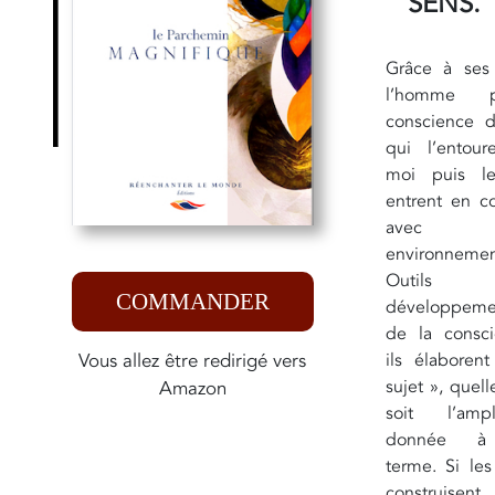
SENS.
Grâce à ses
l’homme p
conscience 
qui l’entour
moi puis l
entrent en co
avec l
environnemen
Outils
COMMANDER
développeme
de la consci
Vous allez être redirigé vers
ils élaborent
sujet », quel
Amazon
soit l’ampl
donnée 
terme. Si les
construisen