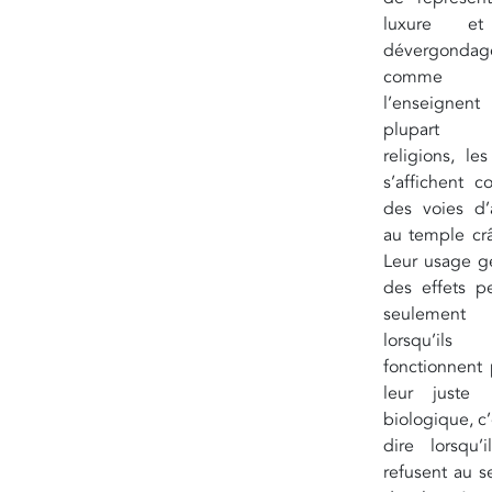
luxure e
dévergondag
comme
l’enseigne
plupart
religions, le
s’affichent 
des voies d’
au temple crâ
Leur usage g
des effets pe
seulement
lorsqu’il
fonctionnent 
leur juste 
biologique, c’
dire lorsqu’i
refusent au s