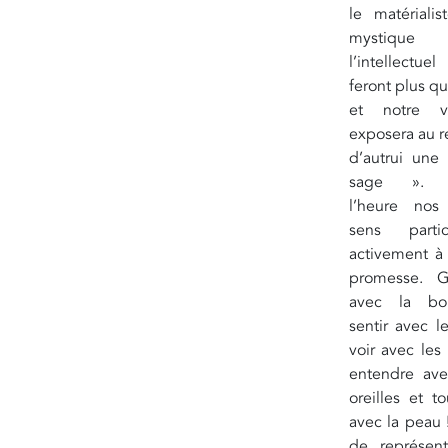
le matérialis
mystiqu
l’intellectu
feront plus q
et notre v
exposera au r
d’autrui une 
sage ». 
l’heure nos
sens partic
activement à 
promesse. G
avec la bo
sentir avec l
voir avec les
entendre ave
oreilles et t
avec la peau 
de représent