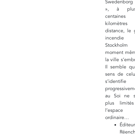
Swedenborg 
», à plusi
centaine
kilomètre
distance, le 
incendi
Stockhol
moment mêm
la ville s’embr
Il semble qu
sens de celu
s’identifie
progressivem
au Soi ne s
plus limité
l’espace
ordinaire…
Réench