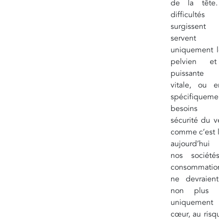
de la tête
difficultés
surgissent 
servent
uniquement l
pelvien e
puissante 
vitale, ou e
spécifiquemen
besoins
sécurité du v
comme c’est l
aujourd’hui
nos sociét
consommation
ne devraien
non plus s
uniquemen
cœur, au risq