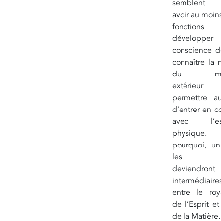
semblent 
avoir au moins
fonctio
développe
conscience de
connaître la 
du mo
extérieu
permettre a
d’entrer en c
avec l’es
physique. 
pourquoi, un 
les s
deviendron
intermédiaire
entre le ro
de l’Esprit et
de la Matière.