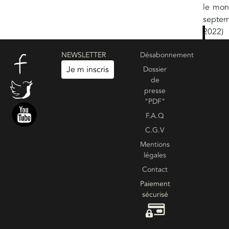
le mon
septe
2022)
NEWSLETTER
Désabonnement
Françai
Je m inscris
Dossier
de
268 pa
presse
Prix : 2
"PDF"
F.A.Q
C.G.V
Create your own review
Voir les commentaires
Mentions
légales
Contact
Paiement
sécurisé