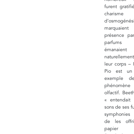
furent gratif
charisme
d’osmogénésie
marquaient
présence pa
parfums
émanaient
naturelleme
leur corps – 
Pio est un
exemple d
phénomène
olfactif. Bee
« entendait 
sons de ses f
symphonies 
de les offr
papier