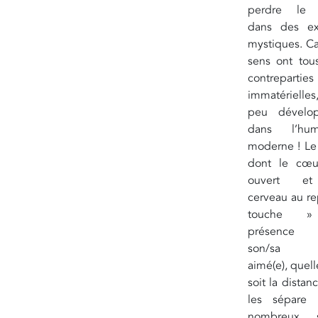
perdre le 
dans des ex
mystiques. Ca
sens ont tou
contreparties
immatérielle
peu dévelo
dans l’hum
moderne ! Le 
dont le cœu
ouvert e
cerveau au re
touche 
présenc
son/sa b
aimé(e), quel
soit la distan
les sépare
nombreux s