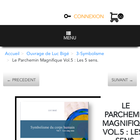
CONNEXION
00
MENU
Accueil
Ouvrage de Luc Bigé
3-Symbolisme
Le Parchemin Magnifique Vol.5 : Les 5 sens.
← PRECEDENT
SUIVANT →
LE
PARCHEM
MAGNIFIQ
VOL.5 : LE