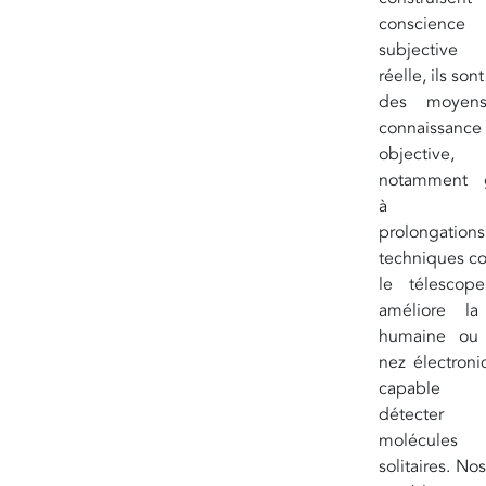
conscience
subjective
réelle, ils son
des moyen
connaissance
objective,
notamment 
à leu
prolongations
techniques 
le télescop
améliore l
humaine ou
nez électroni
capable
détecter
molécules
solitaires. No