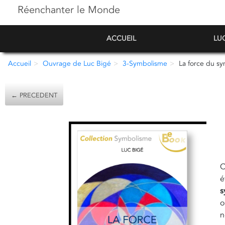
Réenchanter le Monde
ACCUEIL
LU
Accueil
Ouvrage de Luc Bigé
3-Symbolisme
La force du s
← PRECEDENT
C
é
s
o
n