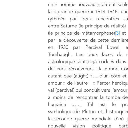
un « homme nouveau » datent seul
la « grande guerre » 1914-1948, un
rythmée par deux rencontres suc
entre Saturne (le principe de réalité)
(le principe de métamorphose)
[3]
et 
par la découverte de cette dernièr
en 1930 par Percival Lowell e
Tombaugh. Les deux faces de s
astrologique sont déjà codées dans
de leurs découvreurs : la « mort (t
autant que (aught) »… d’un côté et
amour » de l’autre ! « Percer héroïq
val (percival) qui conduit vers l’amo
à moins de rencontrer la tombe de
humaine »…. Tel est le pr
symbolique de Pluton et, historiqu
la seconde guerre mondiale d’où ja
nouvelle vision politique bar