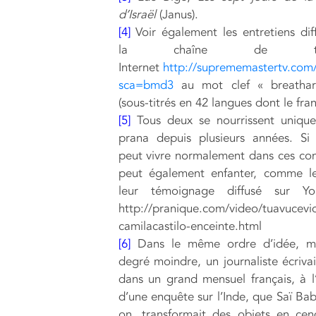
d’Israël
(Janus).
[4]
Voir également les entretiens dif
la chaîne de télév
Internet
http://suprememastertv.com
sca=bmd3
au mot clef « breathar
(sous-titrés en 42 langues dont le fran
[5]
Tous deux se nourrissent uniqu
prana depuis plusieurs années. Si
peut vivre normalement dans ces cond
peut également enfanter, comme l
leur témoignage diffusé sur Y
http://pranique.com/video/tuavucevi
camilacastilo-enceinte.html
[6]
Dans le même ordre d’idée, m
degré moindre, un journaliste écrivai
dans un grand mensuel français, à l
d’une enquête sur l’Inde, que Saï Bab
on, transformait des objets en ce