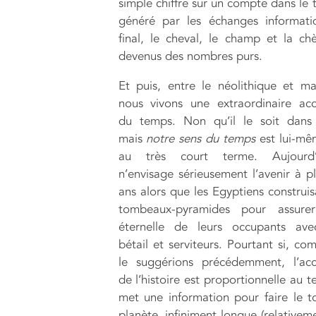
simple chiffre sur un compte dans le 
généré par les échanges informati
final, le cheval, le champ et la ch
devenus des nombres purs.
Et puis, entre le néolithique et ma
nous vivons une extraordinaire acc
du temps. Non qu’il le soit dans 
mais
notre sens du temps
est lui-mê
au très court terme. Aujourd’
n’envisage sérieusement l’avenir à p
ans alors que les Egyptiens construis
tombeaux-pyramides pour assure
éternelle de leurs occupants avec
bétail et serviteurs. Pourtant si, c
le suggérions précédemment, l’acc
de l’histoire est proportionnelle au 
met une information pour faire le t
planète, infiniment longue (relativem