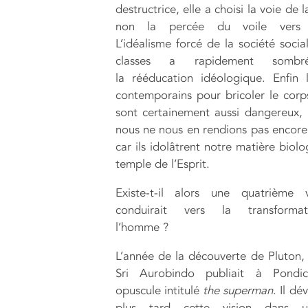
destructrice, elle a choisi la voie de 
non la percée du voile vers l
L’idéalisme forcé de la société socia
classes a rapidement somb
la rééducation idéologique. Enfin 
contemporains pour bricoler le cor
sont certainement aussi dangereux,
nous ne nous en rendions pas encor
car ils idolâtrent notre matière biol
temple de l’Esprit.
Existe-t-il alors une quatrième 
conduirait vers la transforma
l’homme ?
L’année de la découverte de Pluton,
Sri Aurobindo publiait à Pondi
opuscule intitulé
the superman
. Il d
plus tard cette vision dans u