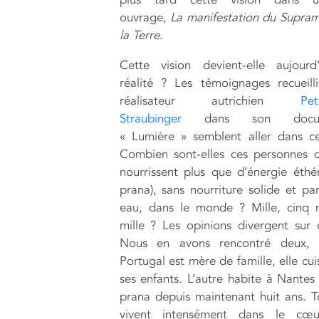
ouvrage,
La manifestation du Supram
la Terre
.
Cette vision devient-elle aujourd
réalité ? Les témoignages recueill
réalisateur autrichien
Pet
Straubinger
dans son docume
« Lumière » semblent aller dans c
Combien sont-elles ces personnes 
nourrissent plus que d’énergie éthé
prana), sans nourriture solide et par
eau, dans le monde ? Mille, cinq m
mille ? Les opinions divergent sur 
Nous en avons rencontré deux, 
Portugal est mère de famille, elle cu
ses enfants. L’autre habite à Nantes 
prana depuis maintenant huit ans. 
vivent intensément dans le cœu