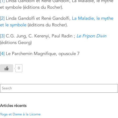
[1]
Linda Gandolfi et René Gandolfi, La Maladie, le mythe
et symbole (éditions du Rocher).
[2]
Linda Gandolfi et René Gandolfi,
La Maladie, le mythe
et le symbole
(éditions du Rocher).
[3]
C.G. Jung, C. Kerenyi, Paul Radin ;
Le Fripon Divin
(éditions Georg)
[4]
Le Parchemin Magnifique, opuscule 7
0
Search
for:
Articles récents
Yoga et Dame à la Licorne