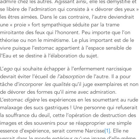
admire chez les autres. Agissant ainsi, elle les démystifie et
se libère de l’admiration qui consiste à « dévorer des yeux »
les êtres aimées. Dans le cas contraire, l’autre deviendrait
une « proie » fort sympathique séduite par la trame
miroitante des feux qui l’honorent. Peu importe que l’on
théorise ou non le mimétisme. Le plus important est de le
vivre puisque l’estomac appartient à l’espace sensible de
l’Eau et se destine à l’élaboration du sujet.
L’
ego
qui souhaite échapper à l’enfermement narcissique
devrait éviter l’écueil de
l’absorption
de l’autre. Il a pour
tâche d’incorporer
les qualités
qu’il juge exemplaires et non
de dévorer des formes qu’il aime avec admiration.
L’estomac
digère
les expériences en les soumettant au rude
malaxage des sucs gastriques ! Une personne qui refuserait
la souffrance du deuil, cette l’opération de destruction des
images et des souvenirs pour se réapproprier une simple
essence d’expérience, serait comme Narcisse
[1]
. Elle ne
verrait dans le monde extérieur qu’une image d’elle-même,