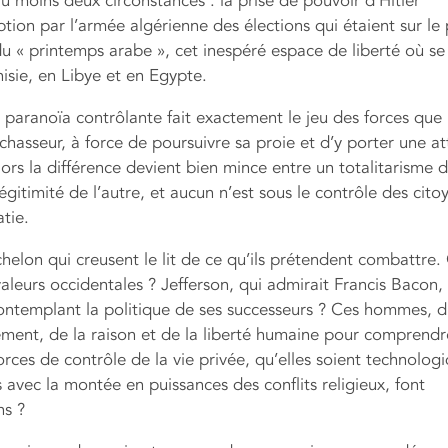
au moins deux circonstances : la prise de pouvoir d’Hitler
ption par l’armée algérienne des élections qui étaient sur le
du « printemps arabe », cet inespéré espace de liberté où se
isie, en Libye et en Egypte.
aranoïa contrôlante fait exactement le jeu des forces que 
hasseur, à force de poursuivre sa proie et d’y porter une at
lors la différence devient bien mince entre un totalitarisme 
légitimité de l’autre, et aucun n’est sous le contrôle des cito
tie.
helon qui creusent le lit de ce qu’ils prétendent combattre.
valeurs occidentales ? Jefferson, qui admirait Francis Bacon
contemplant la politique de ses successeurs ? Ces hommes, d
ment, de la raison et de la liberté humaine pour comprendr
orces de contrôle de la vie privée, qu’elles soient technolog
avec la montée en puissances des conflits religieux, font
ns ?