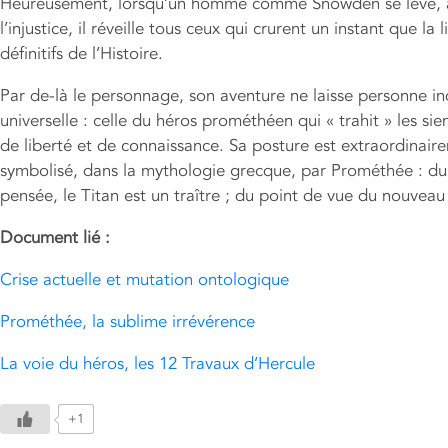
Heureusement, lorsqu’un homme comme Snowden se lève, au
l’injustice, il réveille tous ceux qui crurent un instant que 
définitifs de l’Histoire.
Par de-là le personnage, son aventure ne laisse personne ind
universelle : celle du héros prométhéen qui « trahit » les si
de liberté et de connaissance. Sa posture est extraordinair
symbolisé, dans la mythologie grecque, par Prométhée : du 
pensée, le Titan est un traître ; du point de vue du nouvea
Document lié :
Crise actuelle et mutation ontologique
Prométhée, la sublime irrévérence
La voie du héros, les 12 Travaux d’Hercule
+1