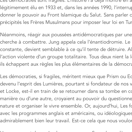
Les démocraties sont fragiles. L’histoire l’a déjà montré en 
légitimement élu en 1933 et, dans les années 1990, l’interru
donner le pouvoir au Front Islamique du Salut. Sans parler 
précipités les Frères Musulmans pour imposer leur loi en Tun
Néanmoins, réagir aux poussées antidémocratiques par une p
cherche à combattre. Jung appela cela l’énantiodromie. Le c
constante, devient semblable à ce qu’il tente de détruire. A
l’action violente d’un groupe totalitaire. Tous deux nient la 
ils échappent aux règles les plus élémentaires de la démocra
Les démocraties, si fragiles, méritent mieux que Prism ou Ec
devenu l’esprit des Lumières, pourtant si fondateur de nos 
et Locke, est-il en train de se retourner dans sa tombe en 
manière ou d’une autre, croyaient au pouvoir du questionne
nature et organiser le vivre ensemble. Or, aujourd’hui, Les f
avec les programmes anglais et américains, ou idéologiques 
admirablement bien leur travail. Est-ce cela que nous voulo