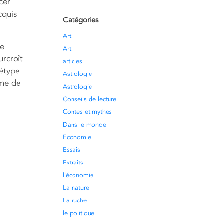
cer
cquis
Catégories
Art
ue
Art
urcroît
articles
hétype
Astrologie
ème de
Astrologie
Conseils de lecture
Contes et mythes
Dans le monde
Economie
Essais
Extraits
l'économie
La nature
La ruche
le politique