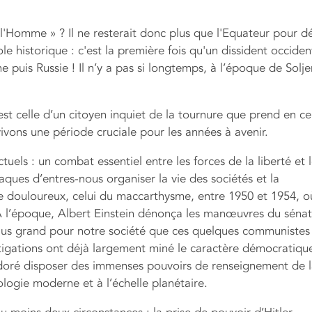
 l'Homme » ? Il ne resterait donc plus que l'Equateur pour d
e historique : c'est la première fois qu'un dissident occiden
e puis Russie ! Il n’y a pas si longtemps, à l’époque de Solje
n’est celle d’un citoyen inquiet de la tournure que prend en ce
ivons une période cruciale pour les années à avenir.
tuels : un combat essentiel entre les forces de la liberté et 
aques d’entres-nous organiser la vie des sociétés et la
de douloureux, celui du maccarthysme, entre 1950 et 1954, o
. À l’époque, Albert Einstein dénonça les manœuvres du séna
s grand pour notre société que ces quelques communistes
stigations ont déjà largement miné le caractère démocratiqu
 adoré disposer des immenses pouvoirs de renseignement de 
ologie moderne et à l’échelle planétaire.