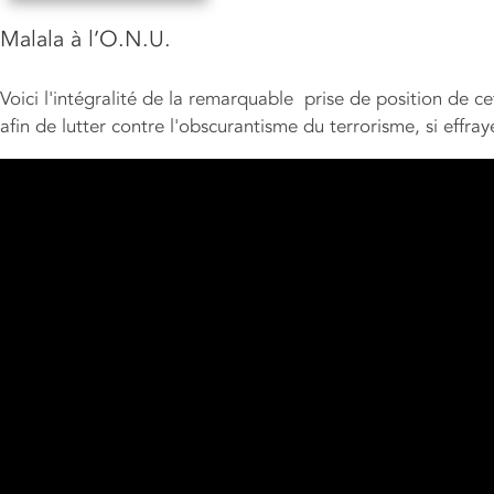
Malala à l’O.N.U.
Voici l'intégralité de la remarquable prise de position de ce
afin de lutter contre l'obscurantisme du terrorisme, si effrayé