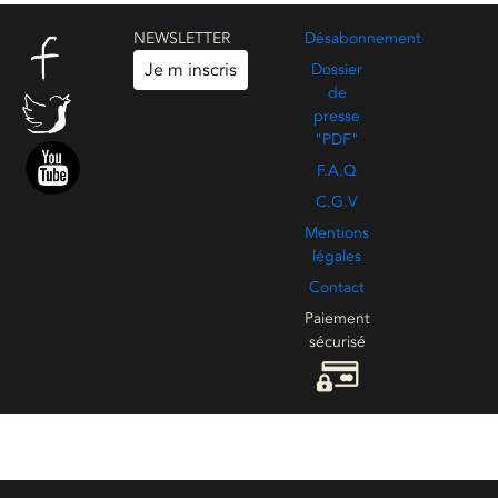
NEWSLETTER
Désabonnement
Je m inscris
Dossier
de
presse
"PDF"
F.A.Q
C.G.V
Mentions
légales
Contact
Paiement
sécurisé