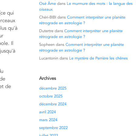
Osé Âme
dans
Le murmure des mots : la langue des
oiseaux
(ce qui
Chéri-BIBI
dans
Comment interpréter une planète
orceaux
rétrograde en astrologie ?
plus qu'à
Dutertre
dans
Comment interpréter une planète
ur
rétrograde en astrologie ?
ole. Il
Sopheen
dans
Comment interpréter une planète
 jusqu'à
rétrograde en astrologie ?
Lucantonin
dans
Le mystère de Perrière les chênes
du
nde
Archives
et de
décembre 2025
octobre 2025
décembre 2024
avril 2024
mars 2024
septembre 2022
juillet 2022