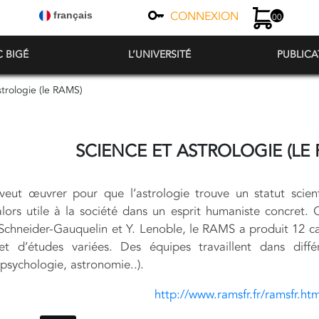
CONNEXION
français
00
C BIGÉ
L’UNIVERSITÉ
PUBLICA
strologie (le RAMS)
SCIENCE ET ASTROLOGIE (LE 
ut œuvrer pour que l’astrologie trouve un statut scienti
lors utile à la société dans un esprit humaniste concret. 
 Schneider-Gauquelin et Y. Lenoble, le RAMS a produit 12 ca
et d’études variées. Des équipes travaillent dans différ
psychologie, astronomie..).
http://www.ramsfr.fr/ramsfr.ht