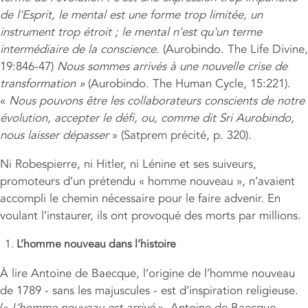
de l'Esprit, le mental est une forme trop limitée, un
instrument trop étroit ; le m
ental
n'est qu'un terme
intermédiaire de la conscience
. (Aurobindo. The Life Divine,
19:846-47)
Nous sommes arrivés
à une nouvelle crise de
transformation »
(Aurobindo. The Human Cycle, 15:221).
«
Nous pouvons être les collaborateurs conscients de notre
évolution, accepter le défi, ou, comme dit Sri Aurobindo,
nous laisser dépasser
» (Satprem précité, p. 320).
Ni Robespierre, ni Hitler, ni Lénine et ses suiveurs,
promoteurs d’un prétendu « homme nouveau », n’avaient
accompli le chemin nécessaire pour le faire advenir. En
voulant l’instaurer, ils ont provoqué des morts par millions.
L’homme nouveau dans l’histoire
À lire Antoine de Baecque, l’origine de l’homme nouveau
de 1789 - sans les majuscules - est d’inspiration religieuse.
(«
L’homme nouveau est arrivé
», Antoine de Baecque.