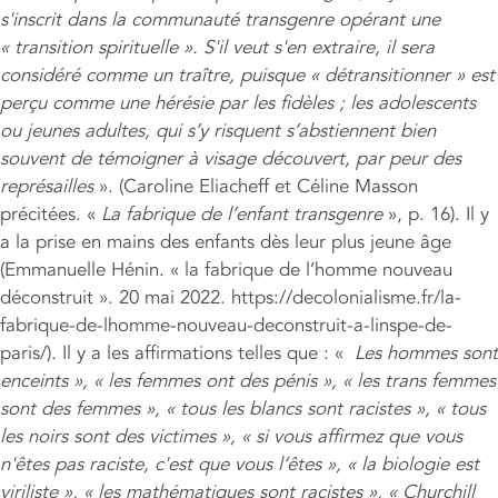
s'inscrit dans la communauté transgenre opérant une
« transition spirituelle ». S'il veut s'en extraire, il sera
considéré comme un traître, puisque « détransitionner » est
perçu comme une hérésie par les fidèles ; les adolescents
ou jeunes adultes, qui s’y risquent s’abstiennent bien
souvent de témoigner à visage découvert, par peur des
représailles
». (Caroline Eliacheff et Céline Masson
précitées. «
La fabrique de l’enfant transgenre
», p. 16). Il y
a la prise en mains des enfants dès leur plus jeune âge
(Emmanuelle Hénin. « la fabrique de l’homme nouveau
déconstruit ». 20 mai 2022. https://decolonialisme.fr/la-
fabrique-de-lhomme-nouveau-deconstruit-a-linspe-de-
paris/). Il y a les affirmations telles que : «
Les hommes sont
enceints », « les femmes ont des pénis », « les trans femmes
sont des femmes », « tous les blancs sont racistes », « tous
les noirs sont des victimes », « si vous affirmez que vous
n'êtes pas raciste, c'est que vous l’êtes », « la biologie est
viriliste », « les mathématiques sont racistes », « Churchill