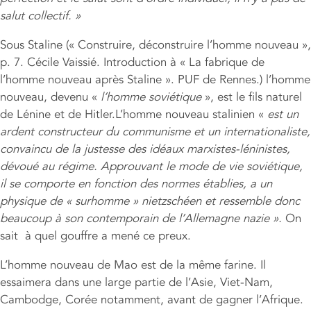
salut collectif.
»
Sous Staline (« Construire, déconstruire l’homme nouveau »,
p. 7. Cécile Vaissié. Introduction à « La fabrique de
l’homme nouveau après Staline ». PUF de Rennes.) l’homme
nouveau, devenu «
l’homme soviétique
», est le fils naturel
de Lénine et de Hitler.L’homme nouveau stalinien «
est un
ardent constructeur du communisme et un internationaliste,
convaincu de la justesse des idéaux marxistes-léninistes,
dévoué
au r
égime
.
Approuvant le mode de vie soviétique,
il se comporte en fonction des normes établies, a un
physique de
« surhomme
»
nietzsch
éen et ressemble donc
beaucoup
à
son contemporain de l
’
Allemagne nazie
»
.
On
sait à quel gouffre a mené ce preux.
L’homme nouveau de Mao est de la même farine. Il
essaimera dans une large partie de l’Asie, Viet-Nam,
Cambodge, Corée notamment, avant de gagner l’Afrique.