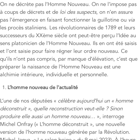
On ne décrète pas l’Homme Nouveau. On ne l’impose pas
à coups de décrets et de
loi des suspects
, on n’en assure
pas l’émergence en faisant fonctionner la guillotine ou
via
les procès staliniens. Les révolutionnaires de 1789 et leurs
successeurs du XXème siècle ont peut-être perçu l’Idée au
sens platonicien de l’Homme Nouveau. Ils en ont été saisis
et l’ont saisie pour faire régner leur ordre nouveau. Ce
qu’ils n’ont pas compris, par manque d’élévation, c’est que
préparer la naissance de l’Homme Nouveau est une
alchimie intérieure, individuelle et personnelle.
L’homme nouveau de l’actualité
L’une de nos députées «
cél
è
bre aujourd
’
hui un
«
homme
déconstruit
»
,
quelle reconstruction veut-elle ? Sinon
produire elle aussi un homme nouveau…
», interroge
Michel Onfray (« L’homme déconstruit », une nouvelle
version de l’homme nouveau générée par la Révolution.
Michel Janva. « Le salon beige » du 9 mai 2023). À l’heure