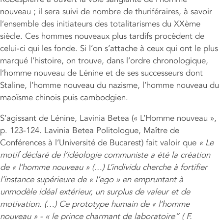
nouveau ; il sera suivi de nombre de thuriféraires, à savoir
l’ensemble des initiateurs des totalitarismes du XXème
siècle. Ces hommes nouveaux plus tardifs procèdent de
celui-ci qui les fonde. Si l’on s’attache à ceux qui ont le plus
marqué l’histoire, on trouve, dans l’ordre chronologique,
l’homme nouveau de Lénine et de ses successeurs dont
Staline, l’homme nouveau du nazisme, l’homme nouveau du
maoïsme chinois puis cambodgien.
S’agissant de Lénine, Lavinia Betea (« L’Homme nouveau »,
p. 123-124. Lavinia Betea Politologue, Maître de
Conférences à l’Université de Bucarest) fait valoir que
«
Le
motif dé
clar
é de l
’
idéologie communiste a été la création
de «
l
’
homme nouveau
» (…)
L
’
individu cherche à fortifier
l
’
instance supérieure de « l
’
ego
»
en empruntant à
un
mod
è
le idé
al ext
érieur, un surplus de valeur et de
motivation. (…) Ce prototype humain de « l
’
homme
nouveau
»
-
« le prince charmant de laboratoire” ( F.