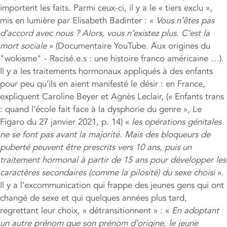
importent les faits. Parmi ceux-ci, il y a le « tiers exclu »,
mis en lumière par Elisabeth Badinter : «
Vous n’êtes pas
d
’
accord avec nous ? Alors, vous n
’
existez plus. C
’
est la
mort sociale
» (Documentaire YouTube. Aux origines du
"wokisme" - Racisé.e.s : une histoire franco américaine …).
Il y a les traitements hormonaux appliqués à des enfants
pour peu qu’ils en aient manifesté le désir : en France
,
expliquent Caroline Beyer et Agnès Leclair, (« Enfants trans
: quand l’école fait face à la dysphorie du genre », Le
Figaro du 27 janvier 2021, p. 14) «
les opérations génitales
ne se font pas avant la majorité. Mais des bloqueurs de
puberté peuvent être prescrits vers 10 ans, puis un
traitement hormonal à partir de 15 ans pour développer les
caractères secondaires (comme la pilosité) du sexe choisi
».
Il y a l’excommunication qui frappe des jeunes gens qui ont
changé de sexe et qui quelques années plus tard,
regrettant leur choix, « détransitionnent » : «
En adoptant
un autre prénom que son prénom d'origine, le jeune