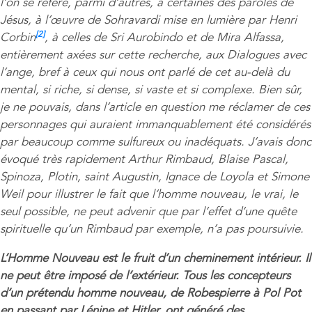
l’on se réfère, parmi d’autres, à certaines des paroles de
Jésus, à l’œuvre de Sohravardi mise en lumière par Henri
[2]
Corbin
, à celles de Sri Aurobindo et de Mira Alfassa,
entièrement axées sur cette recherche, aux Dialogues avec
l’ange, bref à ceux qui nous ont parlé de cet au-delà du
mental, si riche, si dense, si vaste et si complexe. Bien sûr,
je ne pouvais, dans l’article en question me réclamer de ces
personnages qui auraient immanquablement été considérés
par beaucoup comme sulfureux ou inadéquats. J’avais donc
évoqué très rapidement
Arthur Rimbaud
, Blaise Pascal,
Spinoza, Plotin,
saint Augustin, Ignace de Loyola et Simone
Weil pour illustrer le fait que l’homme nouveau, le vrai, le
seul possible, ne peut advenir que par l’effet d’une quête
spirituelle qu’un Rimbaud par exemple, n’a pas poursuivie.
L’Homme Nouveau est le fruit d’un cheminement intérieur. Il
ne peut être imposé de l’extérieur. Tous les concepteurs
d’un prétendu homme nouveau, de Robespierre à Pol Pot
en passant par Lénine et Hitler, ont généré des