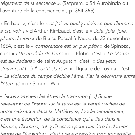
tégument de la semence
».
(Satprem. « Sri Aurobindo ou
l’aventure de la conscience » , p. 354-355)
«
En haut
»
, c’est le «
et j’ai vu quelquefois ce que l’homme
a cru voir !
» d’Arthur Rimbaud, c’est le «
Joie, joie, joie,
pleurs de joie
» de Blaise Pascal à l’aube du 23 novembre
1654, c’est le «
comprendre est un pur pâtir
» de Spinoza,
c’est «
l’Un au-delà de l’être
» de Plotin, c’est «
Le Maître
est au-dedans
» de saint Augustin, c’est «
Ses yeux
s’ouvrirent
(…)
Il sortit du rêve
» d’Ignace de Loyola, c’est
«
La violence du temps déchire l’âme. Par la déchirure entre
l’éternité
» de Simone Weil
.
«
Nous sommes des êtres de transition (…) Si une
révélation de l'Esprit sur la terre est la vérité cachée de
notre naissance dans la Matière, si, fondamentalement,
c'est une évolution de la conscience qui a lieu dans la
Nature, l’homme, tel qu'il est ne peut pas être le dernier
terme de l'évolution : c'est une expression trop imparfaite