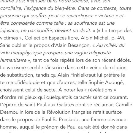
intime s'est instituée dans notre société, avec son
corollaire, l'exigence du bien-être. Dans ce contexte, toute
personne qui souffre, peut se revendiquer « victime » et
être considérée comme telle : sa souffrance est une
injustice, ne pas souffrir, devient un droit.
» (« Le temps des
victimes », Collection Espaces libre, Albin Michel, p. 49).
Sans oublier le propos d’Alain Besançon, «
Au milieu du
vide métaphysique prosp
è
re une vague religiosité
humanitaire
», tant de fois répété lors de son récent décès.
Le wokisme semble s’inscrire dans cette veine de religion
de substitution, tandis qu’Alain Finkielkraut lui préfère le
terme d’idéologie et que d’autres, telle Sophie Audugé,
choisissent celui de secte. À noter les « révélations »
d’ordre religieux qui quelquefois caractérisent ce courant.
L’épitre de saint Paul aux Galates dont se réclamait Camille
Desmoulin lors de la Révolution française refait surface
dans le propos de Paul B. Preciado, une femme devenue
homme, auquel le prénom de Paul aurait été donné dans