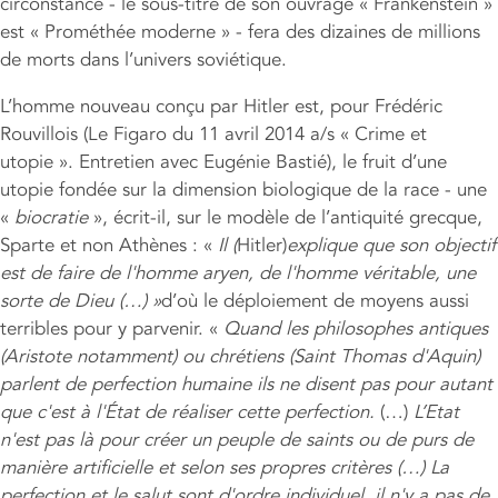
circonstance - le sous-titre de son ouvrage « Frankenstein »
est « Prométhée moderne » - fera des dizaines de millions
de morts dans l’univers soviétique.
L’homme nouveau conçu par Hitler est, pour Frédéric
Rouvillois (Le Figaro du 11 avril 2014 a/s « Crime et
utopie ». Entretien avec Eugénie Bastié), le fruit d’une
utopie fondée sur la dimension biologique de la race - une
«
biocratie
», écrit-il, sur le modèle de l’antiquité grecque,
Sparte et non Athènes : «
Il (
Hitler)
explique que son objectif
est de faire de l'homme aryen, de l'homme véritable, une
sorte de Dieu
(…) »
d’où le déploiement de moyens aussi
terribles pour y parvenir. «
Quand les philosophes antiques
(Aristote notamment) ou chrétiens (Saint Thomas d'Aquin)
parlent de perfection humaine ils ne disent pas pour autant
que c'est
à
l'
État de r
éaliser cette perfection.
(…)
L’Etat
n'est pas l
à
pour créer un peuple de saints ou de purs de
mani
è
re artificielle et selon ses propres crit
è
res (…)
La
perfection et le salut sont d'ordre individuel, il n'y a pas de