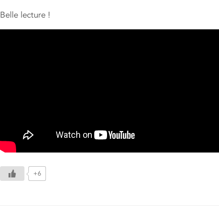
Belle lecture !
+6