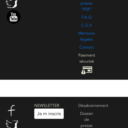
presse
"PDF"
F.A.Q
C.G.V
Mentions
légales
Contact
Paiement
sécurisé
NEWSLETTER
Désabonnement
Je m inscris
Dossier
de
presse