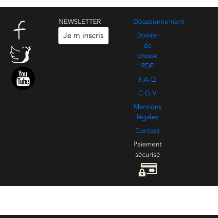
NEWSLETTER
Désabonnement
Je m inscris
Dossier
de
presse
"PDF"
F.A.Q
C.G.V
Mentions
légales
Contact
Paiement
sécurisé