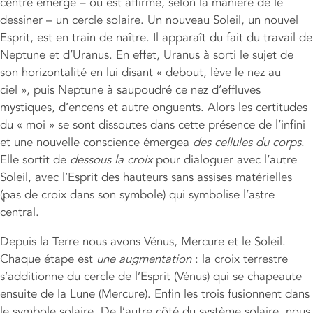
centre émerge – ou est affirmé, selon la manière de le
dessiner – un cercle solaire. Un nouveau Soleil, un nouvel
Esprit, est en train de naître. Il apparaît du fait du travail de
Neptune et d’Uranus. En effet, Uranus à sorti le sujet de
son horizontalité en lui disant « debout, lève le nez au
ciel », puis Neptune à saupoudré ce nez d’effluves
mystiques, d’encens et autre onguents. Alors les certitudes
du « moi » se sont dissoutes dans cette présence de l’infini
et une nouvelle conscience émergea
des cellules du corps
.
Elle sortit de
dessous la croix
pour dialoguer avec l’autre
Soleil, avec l’Esprit des hauteurs sans assises matérielles
(pas de croix dans son symbole) qui symbolise l’astre
central.
Depuis la Terre nous avons Vénus, Mercure et le Soleil.
Chaque étape est
une augmentation
: la croix terrestre
s’additionne du cercle de l’Esprit (Vénus) qui se chapeaute
ensuite de la Lune (Mercure). Enfin les trois fusionnent dans
le symbole solaire. De l’autre côté du système solaire, nous