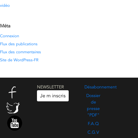
vidéo
Méta
Connexion
Flux des publications
Flux des commentaires
Site de WordPress-FR
NEWSLETTER
Désabonnement
Je m inscris
Dossier
de
presse
"PDF"
F.A.Q
C.G.V