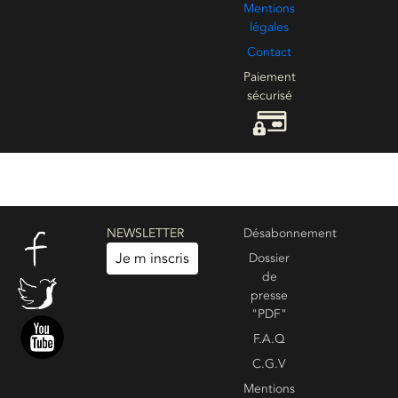
Mentions
légales
Contact
Paiement
sécurisé
NEWSLETTER
Désabonnement
Je m inscris
Dossier
de
presse
"PDF"
F.A.Q
C.G.V
Mentions