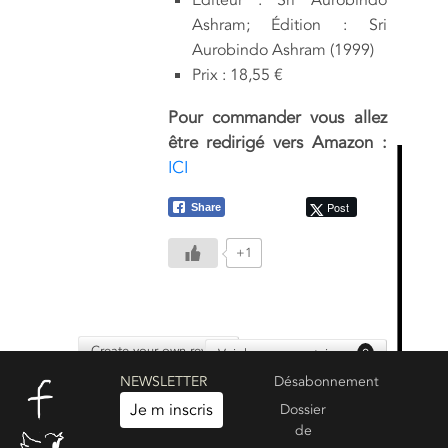
Editeur : Sri Aurobindo
Ashram; Édition : Sri
Aurobindo Ashram (1999)
Prix : 18,55 €
Pour commander vous allez
être redirigé vers Amazon :
ICI
Post
Share
+1
Create your own review
Voir les commentaires :
0
NEWSLETTER
Désabonnement
Je m inscris
Dossier
de