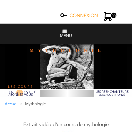
CONNEXION
00
MENU
M Y T H O L O G I E
LES COURS
LES RÉENCHANTEURS
L'UNIVERSITÉ
ABONNEZ-VOUS
TENEZ-VOUS INFORMÉ
Accueil
Mythologie
Extrait vidéo d'un cours de mythologie