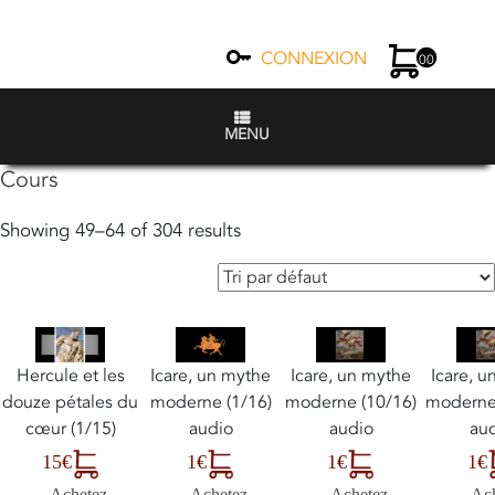
CONNEXION
00
MENU
Cours
Showing 49–64 of 304 results
Hercule et les
Icare, un mythe
Icare, un mythe
Icare, 
douze pétales du
moderne (1/16)
moderne (10/16)
moderne
cœur (1/15)
audio
audio
au
15€
1€
1€
1€
Achetez
Achetez
Achetez
Ac