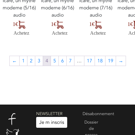
Icare, un mythe
Icare, un mythe
Icare, un mythe
Icare, 
moderne (5/16)
moderne (6/16)
moderne (7/16)
moderne
audio
audio
audio
au
1€
1€
1€
1€
Achetez
Achetez
Achetez
Ac
←
1
2
3
4
5
6
7
…
17
18
19
→
NEWSLETTER
Désabonnement
Je m inscris
Dossier
de
presse