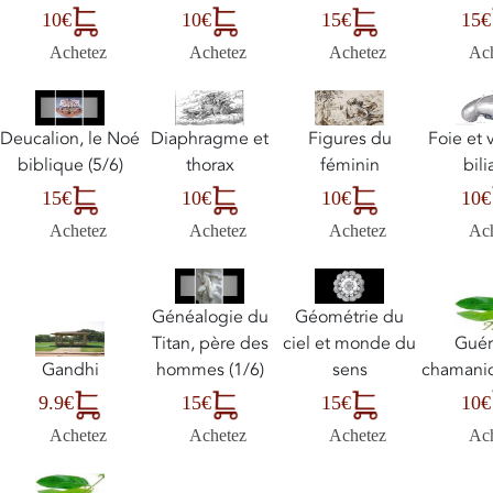
10€
10€
15€
15€
Achetez
Achetez
Achetez
Ac
Deucalion, le Noé
Diaphragme et
Figures du
Foie et 
biblique (5/6)
thorax
féminin
bili
15€
10€
10€
10€
Achetez
Achetez
Achetez
Ac
Généalogie du
Géométrie du
Guér
Titan, père des
ciel et monde du
chamaniq
Gandhi
hommes (1/6)
sens
10€
9.9€
15€
15€
Ac
Achetez
Achetez
Achetez