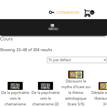
CONNEXION
00
MENU
Cours
Showing 33–48 of 304 results
Découvrir le
mythe d’Icare sur
De la psychiatrie
De la psychiatrie
le thème
Dédale et
vers le
vers le
astrologique
libéraux
chamanisme
chamanisme (2)
(Icare 5/5)
3/