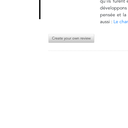
qu'ils furent
développons 
pensée et la 
aussi :
Le cha
Create your own review