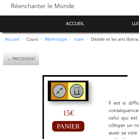
Réenchanter le Monde
ACCUEIL
LU
Accueil
Cours
Mythologie
Icare
Dédale et les arts libérau
← PRECEDENT
Il est si dif
conséquences 
15€
celui qui est
côtoyer un no
PANIER
aussi sa voie