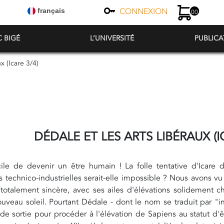
CONNEXION
français
00
C BIGÉ
L’UNIVERSITÉ
PUBLICA
x (Icare 3/4)
DÉDALE ET LES ARTS LIBÉRAUX (I
ficile de devenir un être humain ! La folle tentative d'Icare
technico-industrielles serait-elle impossible ? Nous avons v
 totalement sincère, avec ses ailes d'élévations solidement c
uveau soleil. Pourtant Dédale - dont le nom se traduit par "in
 de sortie pour procéder à l'élévation de Sapiens au statut d'êt