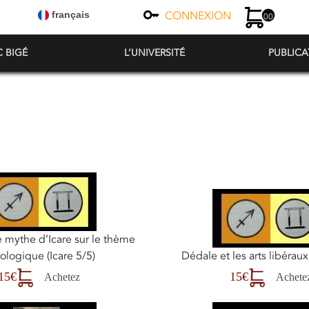
CONNEXION
français
00
C BIGÉ
L’UNIVERSITÉ
PUBLICA
e mythe d’Icare sur le thème
rologique (Icare 5/5)
Dédale et les arts libéraux
15€
15€
Achetez
Achete