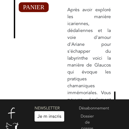
PANIER
Après avoir exploré
les manière
icariennes,
dédaliennes et la
voie d'amour
d'Ariane pour
s'échapper du
labyrinthe voici la
manière de Glaucos
qui évoque les
pratiques
chamaniques
immémoriales. Vous
pouvez également
consulter :
LE
NEWSLETTER
Désabonnement
CHAMANISME
Je m inscris
Dossier
COMME VOIE DE
de
SORTIE DU
presse