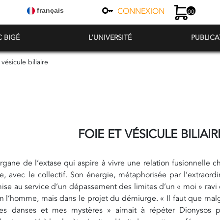
CONNEXION
français
00
C BIGÉ
L’UNIVERSITÉ
PUBLICA
 vésicule biliaire
FOIE ET VÉSICULE BILIAIR
’organe de l’extase qui aspire à vivre une relation fusionnelle 
, avec le collectif. Son énergie, métaphorisée par l’extraor
 mise au service d’un dépassement des limites d’un « moi » ravi 
n l’homme, mais dans le projet du démiurge. « Il faut que mal
s danses et mes mystères » aimait à répéter Dionysos pa