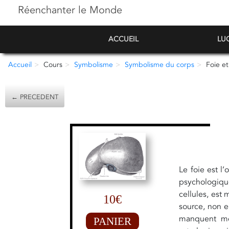
Réenchanter le Monde
ACCUEIL
LU
Accueil
Cours
Symbolisme
Symbolisme du corps
Foie et
← PRECEDENT
Le foie est l
psychologique
cellules, est
10€
source, non e
manquent me
PANIER