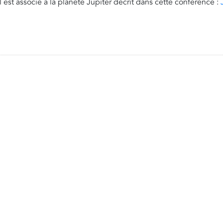
l est associé à la planète Jupiter décrit dans cette conférence :