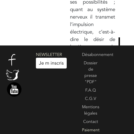
ses possibilités ;
quant au système
nerveux il transmet
l’impulsion
électrique, c’est-à-
dire le désir de
lumière, de
connaissance. Les
NEWSLETTER
Désabonnement
intestins sont
Je m inscris
Dossier
associés au
signe
de
presse
de la Vierge
"PDF"
F.A.Q
C.G.V
Create your own review
Voir les commentaires :
0
Mentions
légales
Contact
Paiement