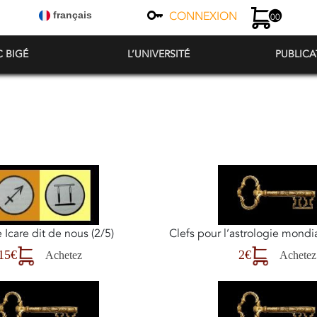
CONNEXION
français
00
C BIGÉ
L’UNIVERSITÉ
PUBLICA
Icare dit de nous (2/5)
Clefs pour l’astrologie mondia
15€
2€
Achetez
Achetez