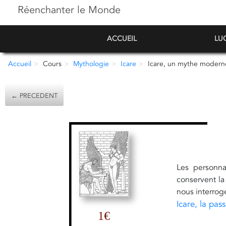
Réenchanter le Monde
ACCUEIL
LU
Accueil
Cours
Mythologie
Icare
Icare, un mythe moderne
← PRECEDENT
Les personna
conservent l
nous interrog
Icare, la pas
1€