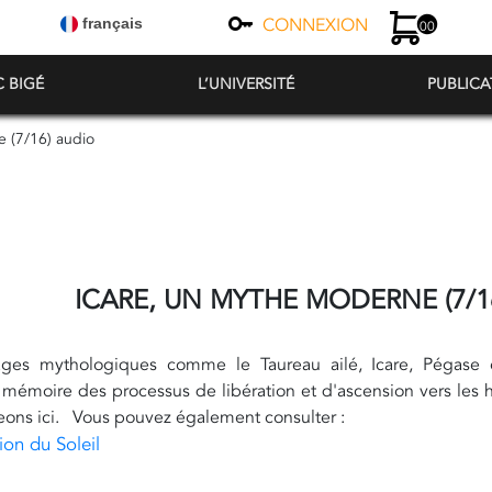
CONNEXION
français
00
C BIGÉ
L’UNIVERSITÉ
PUBLICA
 (7/16) audio
ICARE, UN MYTHE MODERNE (7/1
ges mythologiques comme le Taureau ailé, Icare, Pégase e
a mémoire des processus de libération et d'ascension vers le
eons ici. Vous pouvez également consulter :
sion du Soleil