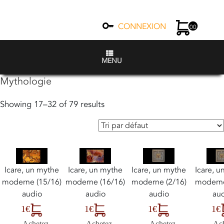
CONNEXION
00
MENU
Mythologie
Showing 17–32 of 79 results
Icare, un mythe
Icare, un mythe
Icare, un mythe
Icare, 
moderne (15/16)
moderne (16/16)
moderne (2/16)
moderne
audio
audio
audio
au
1€
1€
1€
1€
Achetez
Achetez
Achetez
Ac