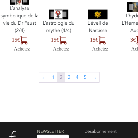
L’analyse
L’hyd
symbolique de la
L’Herne
vie du Dr Faust
L’astrologie du
L’éveil de
Au
(2/4)
mythe (4/4)
Narcisse
3€
15€
15€
15€
Ac
Achetez
Achetez
Achetez
←
1
2
3
4
5
→
NEWSLETTER
Désabonnement