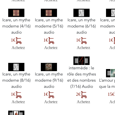
Icare, un mythe
Icare, un mythe
Icare, un mythe
Icare, 
moderne (4/16)
moderne (5/16)
moderne (6/16)
moderne
audio
audio
audio
au
1€
1€
1€
1€
Achetez
Achetez
Achetez
Ac
intermède : le
rôle des mythes
Icare, un mythe
Icare, un mythe
et des nombres
moderne (8/16)
moderne (9/16)
L’amour p
(7/16) Audio
audio
audio
que la mo
2€
1€
1€
15€
Achetez
Achetez
Achetez
Ac