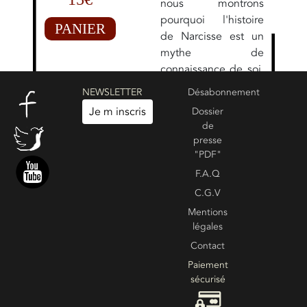
nous montrons
pourquoi l'histoire
PANIER
de Narcisse est un
mythe de
connaissance de soi.
Vous pouvez aussi
NEWSLETTER
Désabonnement
consulter :
Je m inscris
Dossier
Introduction au
de
mythe de Narcisse
presse
"PDF"
F.A.Q
Create your own review
Voir les commentaires :
0
C.G.V
Mentions
légales
Contact
Paiement
sécurisé