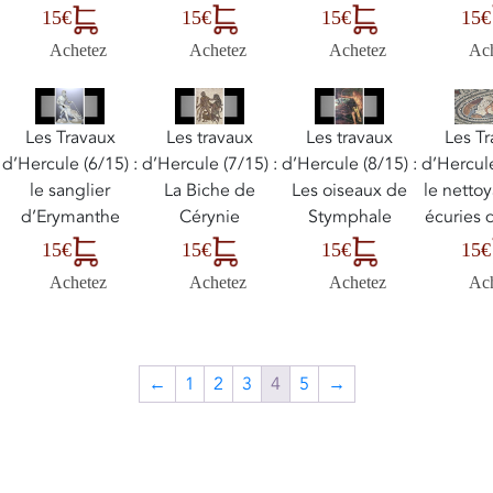
15€
15€
15€
15€
Achetez
Achetez
Ac
Achetez
Les Travaux
Les travaux
Les travaux
Les T
d’Hercule (6/15) :
d’Hercule (7/15) :
d’Hercule (8/15) :
d’Hercule
le sanglier
La Biche de
Les oiseaux de
le netto
d’Erymanthe
Cérynie
Stymphale
écuries 
15€
15€
15€
15€
Achetez
Achetez
Achetez
Ac
←
1
2
3
4
5
→