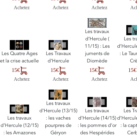
Achetez
Achetez
Ac
Achetez
Les travaux
Les t
d’Hercule (
d’Hercul
11/15) : Les
: Le Ta
Les Quatre Ages
Les Travaux
juments de
Cr
et la crise actuelle
d’Hercule
Diomède
15€
15€
15€
15€
Ac
Achetez
Achetez
Achetez
Les travaux
d’Hercule (13/15)
Les travaux
Les T
: les vaches
d’Hercule (14/15)
d’Hercul
Les travaux
pourpres de
: les pommes d’or
: la cap
d’Hercule (12/15)
Géryon
des Hespérides
Cer
: les Amazones