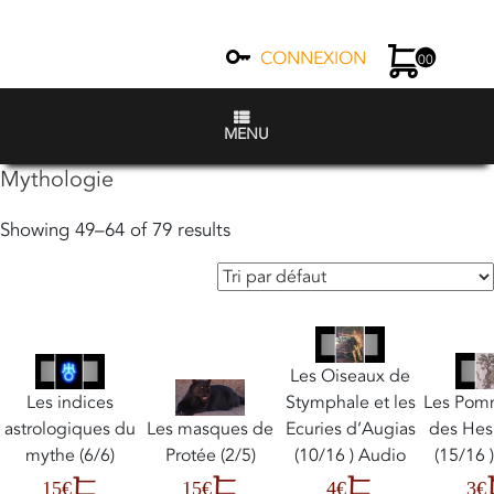
CONNEXION
00
MENU
Mythologie
Showing 49–64 of 79 results
Les Oiseaux de
Stymphale et les
Les Pom
Les indices
Les masques de
Ecuries d’Augias
des Hes
astrologiques du
Protée (2/5)
(10/16 ) Audio
(15/16 
mythe (6/6)
15€
4€
3€
15€