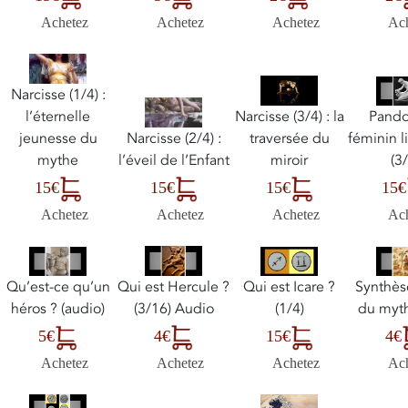
Achetez
Achetez
Achetez
Ac
Narcisse (1/4) :
l’éternelle
Narcisse (3/4) : la
Pando
jeunesse du
Narcisse (2/4) :
traversée du
féminin l
mythe
l’éveil de l’Enfant
miroir
(3/
15€
15€
15€
15€
Achetez
Achetez
Achetez
Ac
Qui est Hercule ?
Qu’est-ce qu’un
Qui est Icare ?
Synthès
(3/16) Audio
héros ? (audio)
(1/4)
du myth
4€
5€
15€
4€
Achetez
Achetez
Achetez
Ac