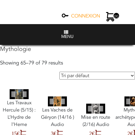
CONNEXION
00
MENU
Mythologie
Showing 65–79 of 79 results
Les Travaux
Hercule (5/15) :
Les Vaches de
Myth
L’Hydre de
Géryon (14/16 )
Mise en route
archétyp
l’Herne
Audio
(2/16) Audio
Au
15€
3€
2€
2€