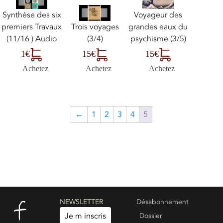
Synthèse des six
Voyageur des
premiers Travaux
grandes eaux du
Trois voyages
(11/16 ) Audio
psychisme (3/5)
(3/4)
1€
15€
15€
Achetez
Achetez
Achetez
←
1
2
3
4
5
NEWSLETTER
Désabonnement
Je m inscris
Dossier