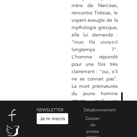
mère de Narcisse,
rencontra Tirésias, le
voyant aveugle de la
mythologie grecque,
elle lui demanda :
"mon fils vivra-t-il
longtemps ?".
L'homme répondit
pour une fois très
clairement : "oui, s'il
ne se connait pas".
La mort prématurée
du jeune homme
atteste qu'il se
connut avec
NEWSLETTER
Désabonnement
précision et sa vie
Je m inscris
Dossier
décrit ce parcours
de
initiatique vers la
presse