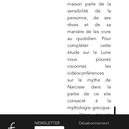
maison parle de la
sensibilité de la
personne, de ses
rêves et de sa
manière de les vivre
au quotidien. Pour
compléter cette
étude sur la Lune
vous pouvez
visionnez les
vidéoconférences
sur le mythe de
Narcisse dans la
partie de ce site
consacré à la
mythologie grecque.
Vous pouvez
également consulter
NEWSLETTER
Désabonnement
:
Le code secret des