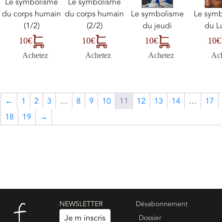
Le symbolisme
Le symbolisme
du corps humain
du corps humain
Le symbolisme
Le sym
(1/2)
(2/2)
du jeudi
du L
10€
10€
10€
10€
Achetez
Achetez
Achetez
Ac
←
1
2
3
…
8
9
10
11
12
13
14
…
17
18
19
→
NEWSLETTER
Désabonnement
Je m inscris
Dossier