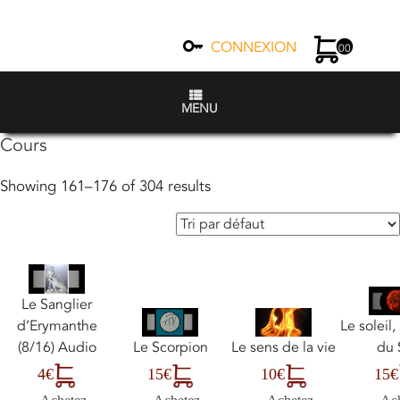
CONNEXION
00
MENU
Cours
Showing 161–176 of 304 results
Le Sanglier
d’Erymanthe
Le soleil
(8/16) Audio
Le Scorpion
Le sens de la vie
du 
4€
15€
10€
15€