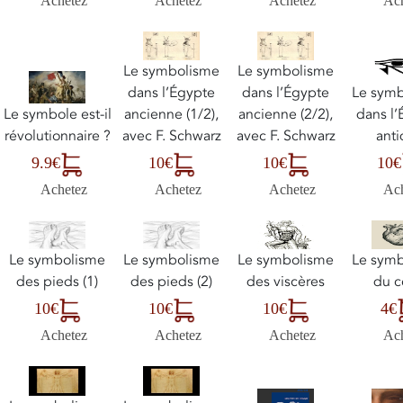
Achetez
Achetez
Achetez
Ac
Le symbolisme
Le symbolisme
dans l’Égypte
dans l’Égypte
Le sym
Le symbole est-il
ancienne (1/2),
ancienne (2/2),
dans l
révolutionnaire ?
avec F. Schwarz
avec F. Schwarz
ant
9.9€
10€
10€
10€
Achetez
Achetez
Achetez
Ac
Le symbolisme
Le symbolisme
Le symbolisme
Le sym
des pieds (1)
des pieds (2)
des viscères
du 
10€
10€
10€
4€
Achetez
Achetez
Achetez
Ac