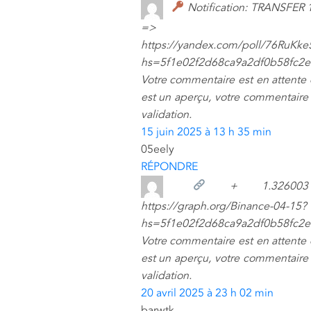
Notification: TRANSFER 
=>
https://yandex.com/poll/76RuK
hs=5f1e02f2d68ca9a2df0b58fc2
Votre commentaire est en attente
est un aperçu, votre commentaire 
validation.
15 juin 2025 à 13 h 35 min
05eely
RÉPONDRE
+ 1.326003
https://graph.org/Binance-04-15?
hs=5f1e02f2d68ca9a2df0b58fc2
Votre commentaire est en attente
est un aperçu, votre commentaire 
validation.
20 avril 2025 à 23 h 02 min
barwtk